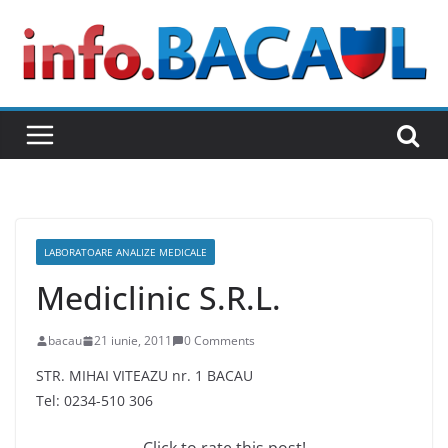
Skip
to
content
LABORATOARE ANALIZE MEDICALE
Mediclinic S.R.L.
bacau
21 iunie, 2011
0 Comments
STR. MIHAI VITEAZU nr. 1 BACAU
Tel: 0234-510 306