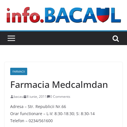
Skip
to
content
FARMACII
Farmacia Medcalmdan
bacau
8 iunie, 2011
0 Comments
Adresa – Str. Republicii Nr.66
Orar functionare – L-V: 8:30-18:30; S: 8:30-14
Telefon – 0234/561600