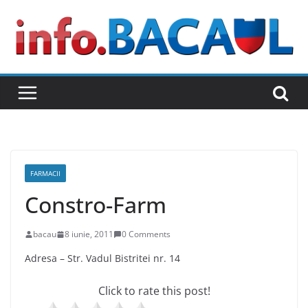
Skip
to
content
FARMACII
Constro-Farm
bacau
8 iunie, 2011
0 Comments
Adresa – Str. Vadul Bistritei nr. 14
Click to rate this post!