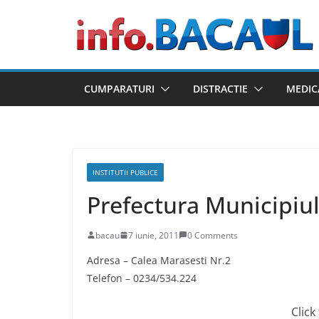
Skip
to
content
CUMPARATURI
DISTRACTIE
MEDIC
INSTITUTII PUBLICE
Prefectura Municipiu
bacau
7 iunie, 2011
0 Comments
Adresa – Calea Marasesti Nr.2
Telefon – 0234/534.224
Click