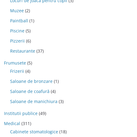
Locuri de joaca pentru copii
(3)
Muzee
(2)
Paintball
(1)
Piscine
(5)
Pizzerii
(6)
Restaurante
(37)
Frumusete
(5)
Frizerii
(4)
Saloane de bronzare
(1)
Saloane de coafură
(4)
Saloane de manichiura
(3)
Institutii publice
(49)
Medical
(311)
Cabinete stomatologice
(18)