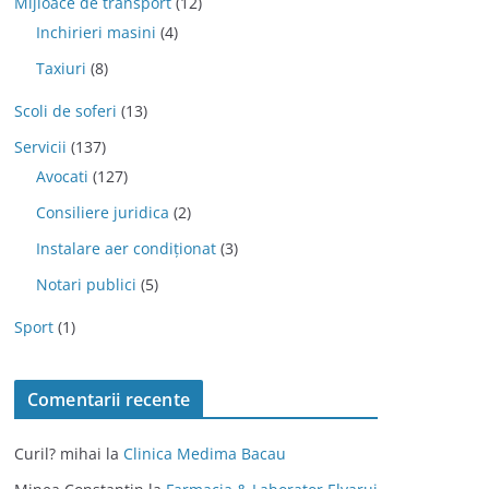
Mijloace de transport
(12)
Inchirieri masini
(4)
Taxiuri
(8)
Scoli de soferi
(13)
Servicii
(137)
Avocati
(127)
Consiliere juridica
(2)
Instalare aer condiționat
(3)
Notari publici
(5)
Sport
(1)
Comentarii recente
Curil? mihai
la
Clinica Medima Bacau