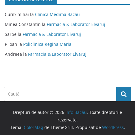
Curil? mihai
la
Clinica Medima Bacau
Minea Constantin
la
Farmacia & Laborator Elvaruj
Sarpe
la
Farmacia & Laborator Elvaruj
P Ioan
la
Policlinica Regina Maria
Andreea
la
Farmacia & Laborator Elvaruj
Drepturi de autor © 2026
Info Bacău
. Toate drepturile
rezervate.
Temă:
ColorMag
de ThemeGrill. Propulsat de
WordPress
.