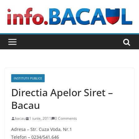
Skip
to
content
INSTITUTII PUBLICE
Directia Apelor Siret –
Bacau
bacau
1 iunie, 2011
0 Comments
Adresa – Str. Cuza Voda, Nr.1
Telefon – 0234/541.646