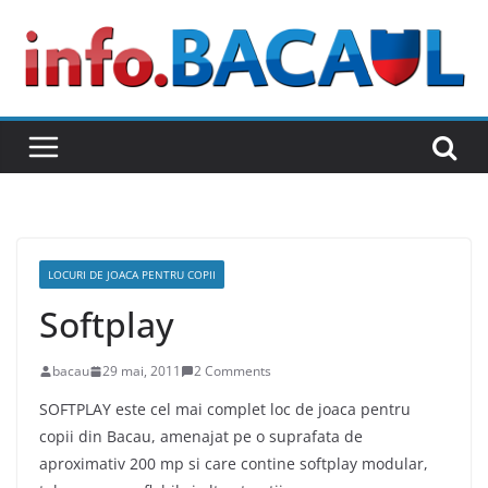
Skip
to
content
LOCURI DE JOACA PENTRU COPII
Softplay
bacau
29 mai, 2011
2 Comments
SOFTPLAY este cel mai complet loc de joaca pentru
copii din Bacau, amenajat pe o suprafata de
aproximativ 200 mp si care contine softplay modular,