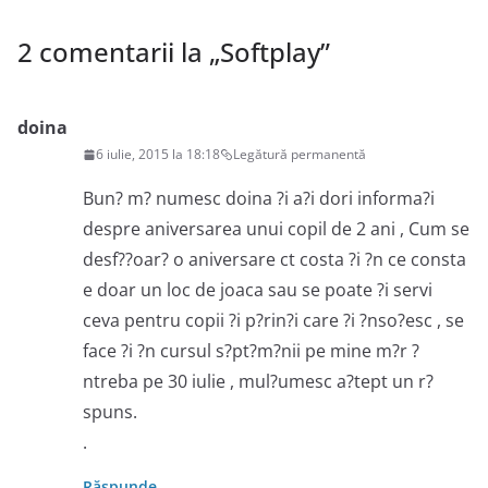
2 comentarii la „
Softplay
”
doina
6 iulie, 2015 la 18:18
Legătură permanentă
Bun? m? numesc doina ?i a?i dori informa?i
despre aniversarea unui copil de 2 ani , Cum se
desf??oar? o aniversare ct costa ?i ?n ce consta
e doar un loc de joaca sau se poate ?i servi
ceva pentru copii ?i p?rin?i care ?i ?nso?esc , se
face ?i ?n cursul s?pt?m?nii pe mine m?r ?
ntreba pe 30 iulie , mul?umesc a?tept un r?
spuns.
.
Răspunde