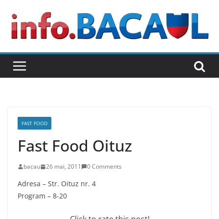
Skip
to
content
FAST FOOD
Fast Food Oituz
bacau
26 mai, 2011
0 Comments
Adresa – Str. Oituz nr. 4
Program – 8-20