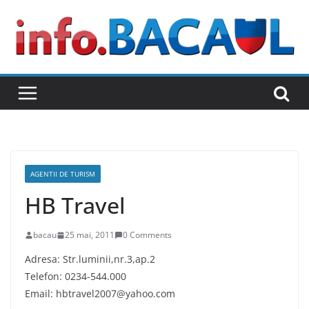
Skip
to
content
AGENTII DE TURISM
HB Travel
bacau
25 mai, 2011
0 Comments
Adresa: Str.luminii,nr.3,ap.2
Telefon: 0234-544.000
Email: hbtravel2007@yahoo.com