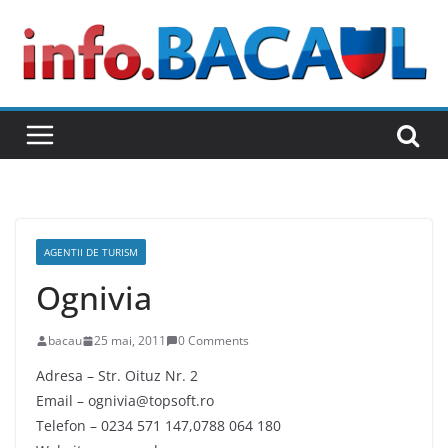
Skip
to
content
AGENTII DE TURISM
Ognivia
bacau
25 mai, 2011
0 Comments
Adresa – Str. Oituz Nr. 2
Email – ognivia@topsoft.ro
Telefon – 0234 571 147,0788 064 180