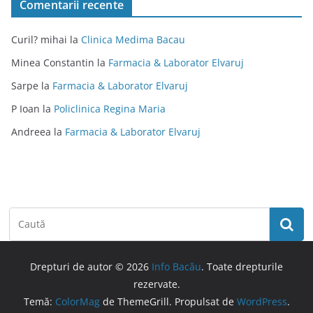
Comentarii recente
Curil? mihai
la
Clinica Medima Bacau
Minea Constantin
la
Farmacia & Laborator Elvaruj
Sarpe
la
Farmacia & Laborator Elvaruj
P Ioan
la
Policlinica Regina Maria
Andreea
la
Farmacia & Laborator Elvaruj
Drepturi de autor © 2026
Info Bacău
. Toate drepturile
rezervate.
Temă:
ColorMag
de ThemeGrill. Propulsat de
WordPress
.