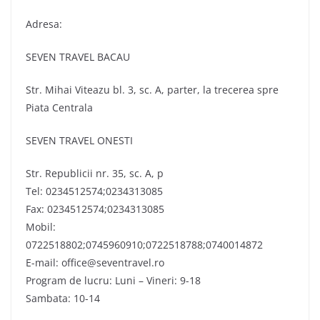
Adresa:
SEVEN TRAVEL BACAU
Str. Mihai Viteazu bl. 3, sc. A, parter, la trecerea spre
Piata Centrala
SEVEN TRAVEL ONESTI
Str. Republicii nr. 35, sc. A, p
Tel: 0234512574;0234313085
Fax: 0234512574;0234313085
Mobil:
0722518802;0745960910;0722518788;0740014872
E-mail: office@seventravel.ro
Program de lucru: Luni – Vineri: 9-18
Sambata: 10-14