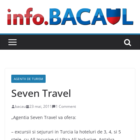
Skip
to
content
AGENTII DE TURISM
Seven Travel
bacau
23 mai, 2011
1 Comment
„Agentia Seven Travel va ofera:
– excursii si sejururi in Turcia la hoteluri de 3, 4, si 5
stele, cu All Incusive si Ultra All Inclusive, Antalya,