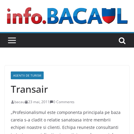
Skip
to
content
AGENTII DE TURISM
Transair
bacau
23 mai, 2011
0 Comments
„Profesionalismul este componenta principala pe baza
careia s-a cladit o relatie sanatoasa intre membrii
echipei noastre si clienti. Echipa reuneste consultanti