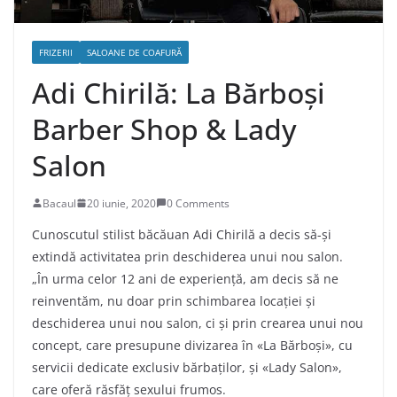
FRIZERII
SALOANE DE COAFURĂ
Adi Chirilă: La Bărboși
Barber Shop & Lady
Salon
Bacaul
20 iunie, 2020
0 Comments
Cunoscutul stilist băcăuan Adi Chirilă a decis să-și
extindă activitatea prin deschiderea unui nou salon.
„În urma celor 12 ani de experiență, am decis să ne
reinventăm, nu doar prin schimbarea locației și
deschiderea unui nou salon, ci și prin crearea unui nou
concept, care presupune divizarea în «La Bărboși», cu
servicii dedicate exclusiv bărbaților, și «Lady Salon»,
care oferă răsfăț sexului frumos.