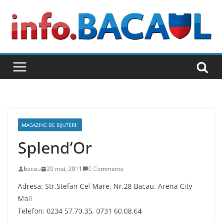
Skip
to
content
MAGAZINE DE BIJUTERII
Splend’Or
bacau
20 mai, 2011
0 Comments
Adresa: Str.Stefan Cel Mare, Nr.28 Bacau, Arena City
Mall
Telefon: 0234 57.70.35, 0731 60.08.64