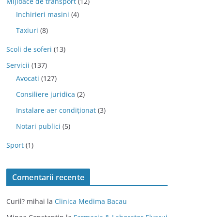
Mijloace de transport
(12)
Inchirieri masini
(4)
Taxiuri
(8)
Scoli de soferi
(13)
Servicii
(137)
Avocati
(127)
Consiliere juridica
(2)
Instalare aer condiționat
(3)
Notari publici
(5)
Sport
(1)
Comentarii recente
Curil? mihai
la
Clinica Medima Bacau