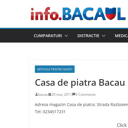
Skip
to
content
CUMPARATURI
DISTRACTIE
MEDIC
ARTICOLE PENTRU NUNTI
Casa de piatra Bacau
bacau
20 mai, 2011
0 Comments
Adresa magazin Casa de piatra: Strada Razboieni
Tel: 0234517231
Click