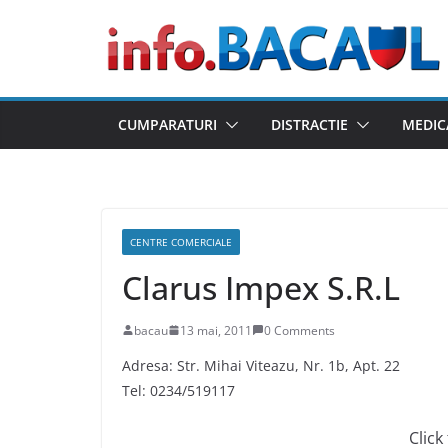
Skip
to
content
CUMPARATURI
DISTRACTIE
MEDIC
CENTRE COMERCIALE
Clarus Impex S.R.L
bacau
13 mai, 2011
0 Comments
Adresa: Str. Mihai Viteazu, Nr. 1b, Apt. 22
Tel: 0234/519117
Click