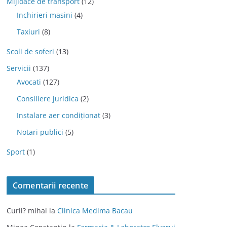
Mijloace de transport
(12)
Inchirieri masini
(4)
Taxiuri
(8)
Scoli de soferi
(13)
Servicii
(137)
Avocati
(127)
Consiliere juridica
(2)
Instalare aer condiționat
(3)
Notari publici
(5)
Sport
(1)
Comentarii recente
Curil? mihai
la
Clinica Medima Bacau