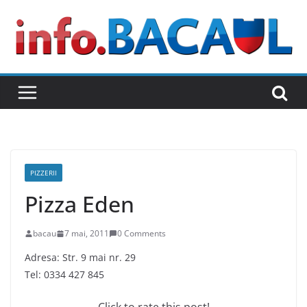
Skip
to
content
PIZZERII
Pizza Eden
bacau
7 mai, 2011
0 Comments
Adresa: Str. 9 mai nr. 29
Tel: 0334 427 845