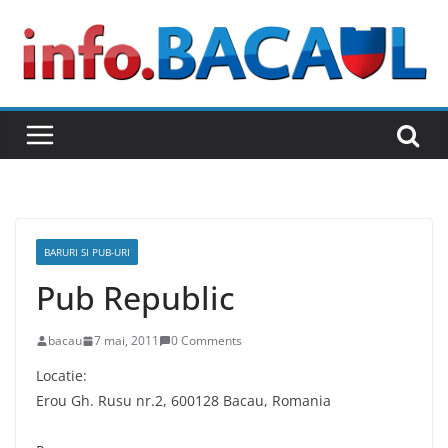
Skip
to
content
BARURI SI PUB-URI
Pub Republic
bacau
7 mai, 2011
0 Comments
Locatie:
Erou Gh. Rusu nr.2, 600128 Bacau, Romania