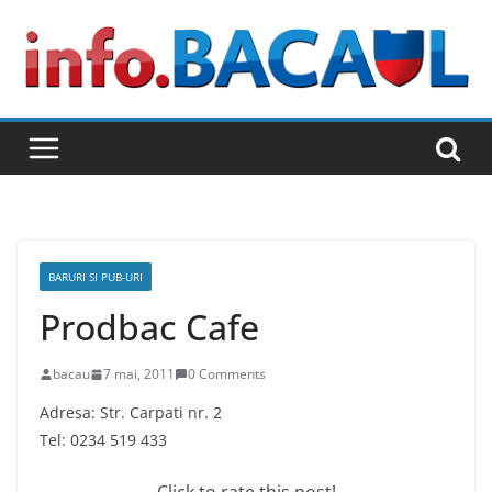
Skip
to
content
BARURI SI PUB-URI
Prodbac Cafe
bacau
7 mai, 2011
0 Comments
Adresa: Str. Carpati nr. 2
Tel: 0234 519 433