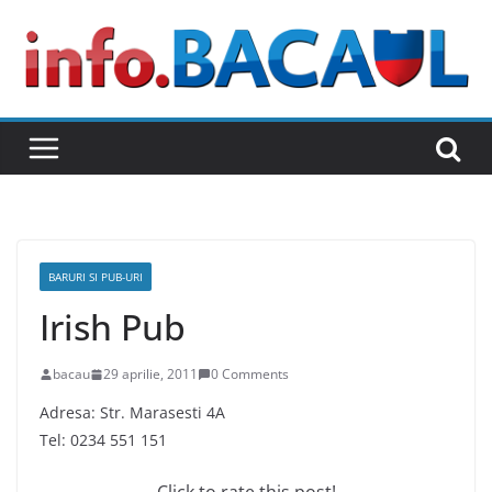
Skip
to
content
BARURI SI PUB-URI
Irish Pub
bacau
29 aprilie, 2011
0 Comments
Adresa: Str. Marasesti 4A
Tel: 0234 551 151