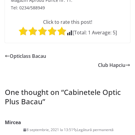
Magazin Aprodu Purice nr. 11:
Tel: 0234/588949
Click to rate this post!
[Total:
1
Average:
5
]
Opticlass Bacau
Club Hapciu
One thought on “
Cabinetele Optic
Plus Bacau
”
Mircea
8 septembrie, 2021 la 13:51
Legătură permanentă