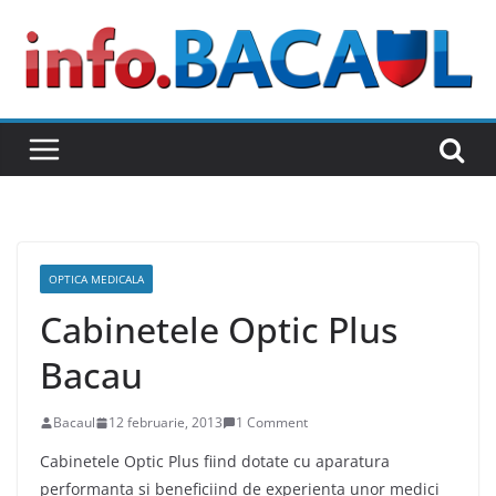
Skip
to
content
OPTICA MEDICALA
Cabinetele Optic Plus
Bacau
Bacaul
12 februarie, 2013
1 Comment
Cabinetele Optic Plus fiind dotate cu aparatura
performanta si beneficiind de experienta unor medici