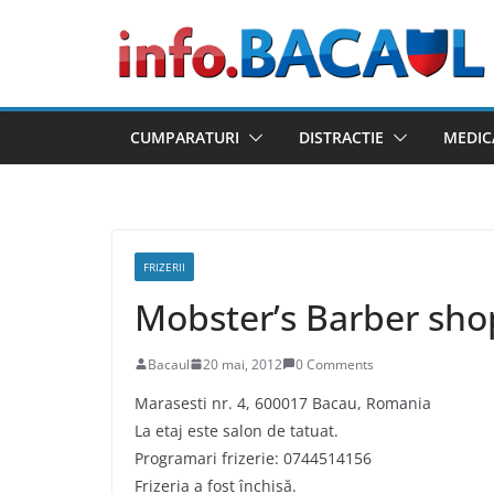
Skip
to
content
CUMPARATURI
DISTRACTIE
MEDIC
FRIZERII
Mobster’s Barber sho
Bacaul
20 mai, 2012
0 Comments
Marasesti nr. 4, 600017 Bacau, Romania
La etaj este salon de tatuat.
Programari frizerie: 0744514156
Frizeria a fost închisă.