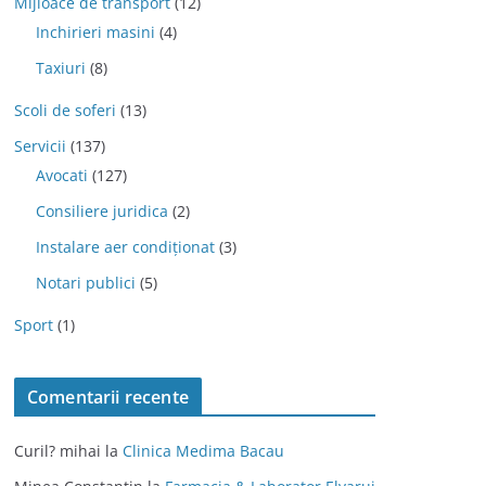
Mijloace de transport
(12)
Inchirieri masini
(4)
Taxiuri
(8)
Scoli de soferi
(13)
Servicii
(137)
Avocati
(127)
Consiliere juridica
(2)
Instalare aer condiționat
(3)
Notari publici
(5)
Sport
(1)
Comentarii recente
Curil? mihai
la
Clinica Medima Bacau