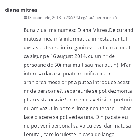
diana mitrea
13 octombrie, 2013 la 23:52
Legătură permanentă
Buna ziua, ma numesc Diana Mitrea.De curand
matusa mea m’a informat ca in restaurantul
dvs as putea sa imi organizez nunta, mai mult
ca sigur pe 16 august 2014, cu un nr de
persoane de 50( mai mult sau mai putin). M’ar
interesa daca se poate modifica putin
aranjarea meselor pt a putea introduce acest
nr de persoane?. separeurile se pot dezmonta
pt aceasta ocazie? ce meniu aveti si ce preturi?!
nu am vazut in poze si imaginea terasei…mi’ar
face placere sa pot vedea una. Din pacate eu
nu pot veni personal sa vb cu dvs, dar matusa
Lenuta , care locuieste in casa de langa