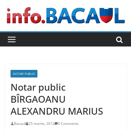
Skip
to
content
NOTARI PUBLICI
Notar public
BÎRGAOANU
ALEXANDRU MARIUS
Bacaul
25 martie, 2012
0 Comments