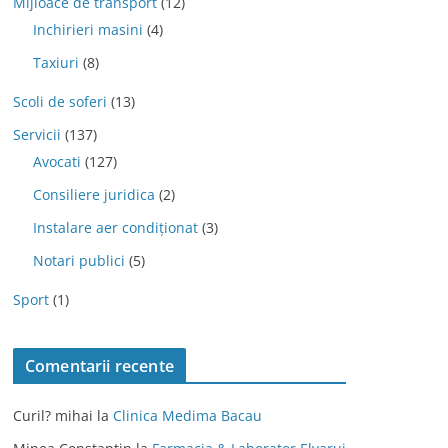
Mijloace de transport
(12)
Inchirieri masini
(4)
Taxiuri
(8)
Scoli de soferi
(13)
Servicii
(137)
Avocati
(127)
Consiliere juridica
(2)
Instalare aer condiționat
(3)
Notari publici
(5)
Sport
(1)
Comentarii recente
Curil? mihai
la
Clinica Medima Bacau