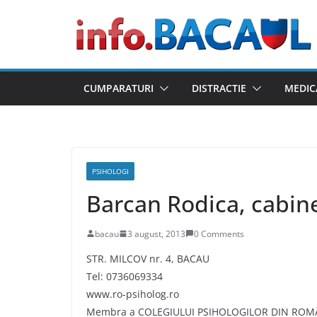
Skip
to
content
CUMPARATURI
DISTRACTIE
MEDIC
PSIHOLOGI
Barcan Rodica, cabine
bacau
3 august, 2013
0 Comments
STR. MILCOV nr. 4, BACAU
Tel: 0736069334
www.ro-psiholog.ro
Membra a COLEGIULUI PSIHOLOGILOR DIN ROM