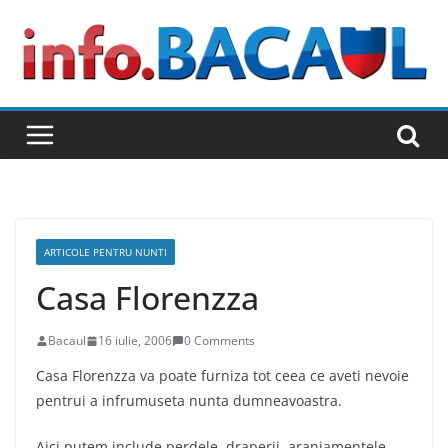
Skip
to
content
ARTICOLE PENTRU NUNTI
Casa Florenzza
Bacaul
16 iulie, 2006
0 Comments
Casa Florenzza va poate furniza tot ceea ce aveti nevoie
pentrui a infrumuseta nunta dumneavoastra.
Aici putem include perdele, draperii, aranjamentele