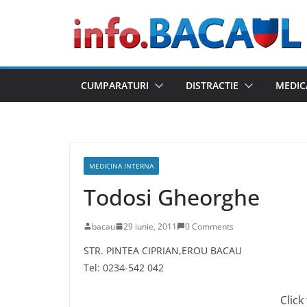
Skip
to
content
CUMPARATURI
DISTRACTIE
MEDIC
MEDICINA INTERNA
Todosi Gheorghe
bacau
29 iunie, 2011
0 Comments
STR. PINTEA CIPRIAN,EROU BACAU
Tel: 0234-542 042
Click