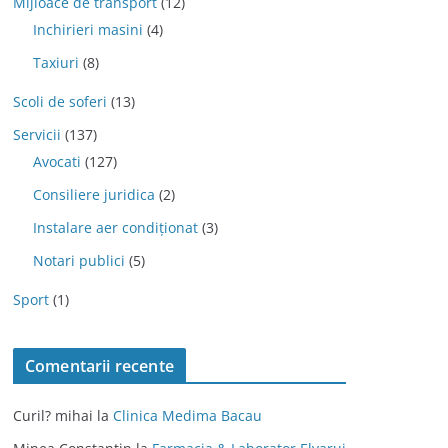
Mijloace de transport
(12)
Inchirieri masini
(4)
Taxiuri
(8)
Scoli de soferi
(13)
Servicii
(137)
Avocati
(127)
Consiliere juridica
(2)
Instalare aer condiționat
(3)
Notari publici
(5)
Sport
(1)
Comentarii recente
Curil? mihai
la
Clinica Medima Bacau