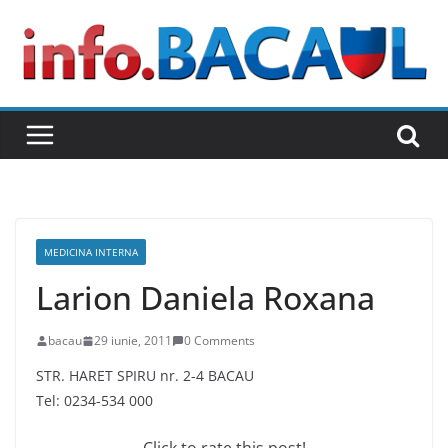
Skip
to
content
MEDICINA INTERNA
Larion Daniela Roxana
bacau
29 iunie, 2011
0 Comments
STR. HARET SPIRU nr. 2-4 BACAU
Tel: 0234-534 000