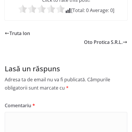
Click to rate this post!
[Total:
0
Average:
0
]
Truta Ion
Oto Protica S.R.L.
Lasă un răspuns
Adresa ta de email nu va fi publicată.
Câmpurile
obligatorii sunt marcate cu
*
Comentariu
*