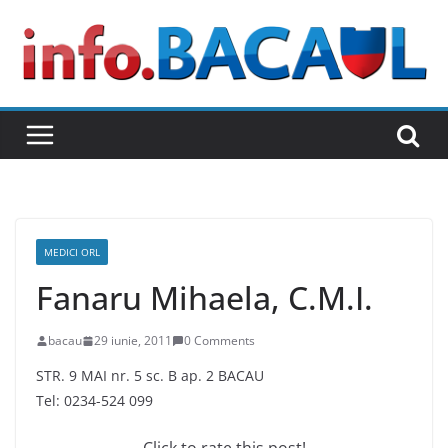
Skip
to
content
MEDICI ORL
Fanaru Mihaela, C.M.I.
bacau
29 iunie, 2011
0 Comments
STR. 9 MAI nr. 5 sc. B ap. 2 BACAU
Tel: 0234-524 099