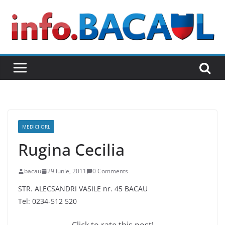
Skip
to
content
MEDICI ORL
Rugina Cecilia
bacau
29 iunie, 2011
0 Comments
STR. ALECSANDRI VASILE nr. 45 BACAU
Tel: 0234-512 520