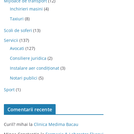
Mijloace de transport
(12)
Inchirieri masini
(4)
Taxiuri
(8)
Scoli de soferi
(13)
Servicii
(137)
Avocati
(127)
Consiliere juridica
(2)
Instalare aer condiționat
(3)
Notari publici
(5)
Sport
(1)
Comentarii recente
Curil? mihai
la
Clinica Medima Bacau