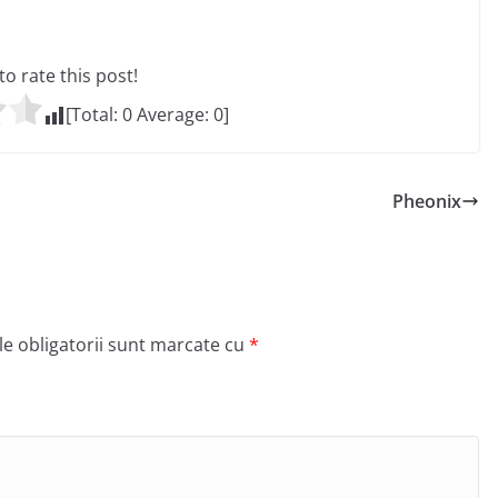
 to rate this post!
[Total:
0
Average:
0
]
Pheonix
e obligatorii sunt marcate cu
*