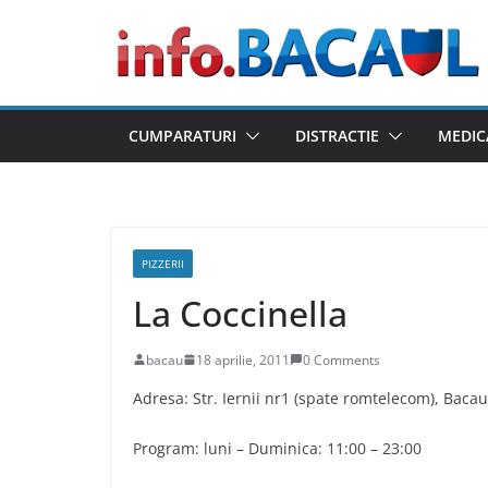
Skip
to
content
CUMPARATURI
DISTRACTIE
MEDIC
PIZZERII
La Coccinella
bacau
18 aprilie, 2011
0 Comments
Adresa: Str. Iernii nr1 (spate romtelecom), Baca
Program: luni – Duminica: 11:00 – 23:00