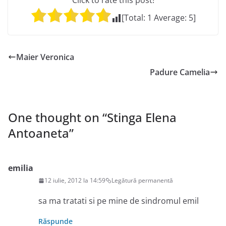
Click to rate this post!
[Total:
1
Average:
5
]
Maier Veronica
Padure Camelia
One thought on “
Stinga Elena
Antoaneta
”
emilia
12 iulie, 2012 la 14:59
Legătură permanentă
sa ma tratati si pe mine de sindromul emil
Răspunde