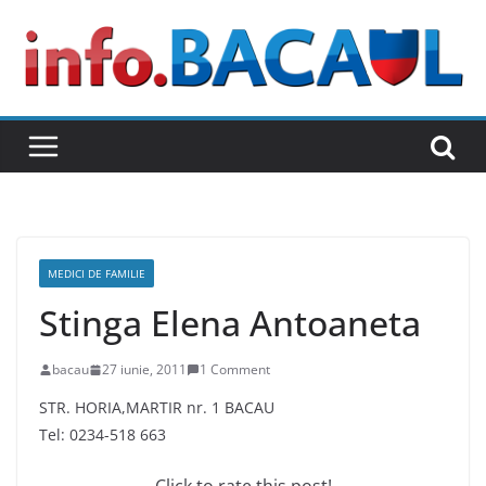
Skip
to
content
MEDICI DE FAMILIE
Stinga Elena Antoaneta
bacau
27 iunie, 2011
1 Comment
STR. HORIA,MARTIR nr. 1 BACAU
Tel: 0234-518 663