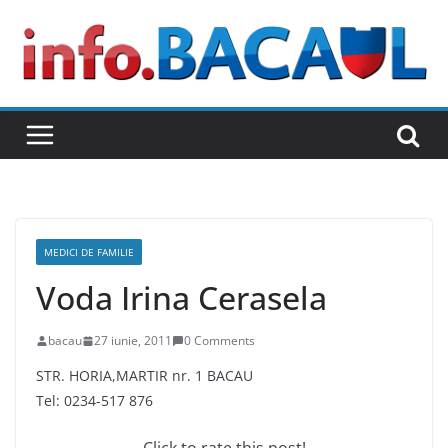
Skip
to
content
MEDICI DE FAMILIE
Voda Irina Cerasela
bacau
27 iunie, 2011
0 Comments
STR. HORIA,MARTIR nr. 1 BACAU
Tel: 0234-517 876