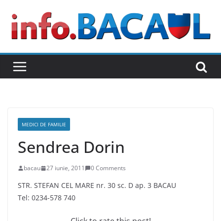
Skip
to
content
MEDICI DE FAMILIE
Sendrea Dorin
bacau
27 iunie, 2011
0 Comments
STR. STEFAN CEL MARE nr. 30 sc. D ap. 3 BACAU
Tel: 0234-578 740