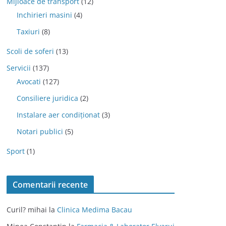
Mijloace de transport
(12)
Inchirieri masini
(4)
Taxiuri
(8)
Scoli de soferi
(13)
Servicii
(137)
Avocati
(127)
Consiliere juridica
(2)
Instalare aer condiționat
(3)
Notari publici
(5)
Sport
(1)
Comentarii recente
Curil? mihai
la
Clinica Medima Bacau