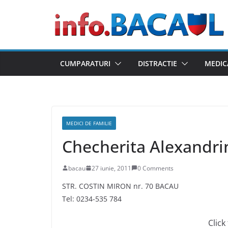
Skip
to
content
CUMPARATURI
DISTRACTIE
MEDIC
MEDICI DE FAMILIE
Checherita Alexandri
bacau
27 iunie, 2011
0 Comments
STR. COSTIN MIRON nr. 70 BACAU
Tel: 0234-535 784
Click