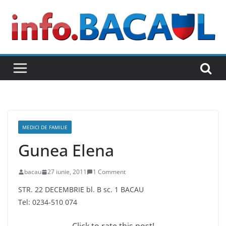
Skip
to
content
MEDICI DE FAMILIE
Gunea Elena
bacau
27 iunie, 2011
1 Comment
STR. 22 DECEMBRIE bl. B sc. 1 BACAU
Tel: 0234-510 074