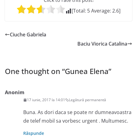
Click to rate this post!
[Total:
5
Average:
2.6
]
Ciuche Gabriela
Baciu Viorica Catalina
One thought on “
Gunea Elena
”
Anonim
17 iunie, 2017 la 14:01
Legătură permanentă
Buna. As dori daca se poate nr dumneavoastra
de telef mobil sa vorbesc urgent . Multumesc.
Răspunde