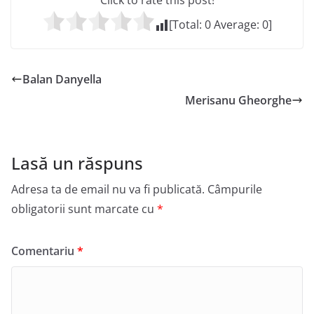
Click to rate this post!
[Total:
0
Average:
0
]
Balan Danyella
Merisanu Gheorghe
Lasă un răspuns
Adresa ta de email nu va fi publicată.
Câmpurile
obligatorii sunt marcate cu
*
Comentariu
*