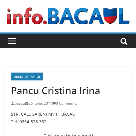
Skip
to
content
MEDICI DE FAMILIE
Pancu Cristina Irina
bacau
26 iunie, 2011
0 Comments
STR. CALUGARENI nr. 11 BACAU
Tel: 0234-578 332