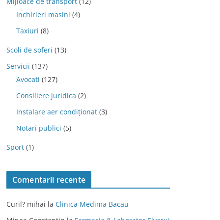
Mijloace de transport
(12)
Inchirieri masini
(4)
Taxiuri
(8)
Scoli de soferi
(13)
Servicii
(137)
Avocati
(127)
Consiliere juridica
(2)
Instalare aer condiționat
(3)
Notari publici
(5)
Sport
(1)
Comentarii recente
Curil? mihai
la
Clinica Medima Bacau