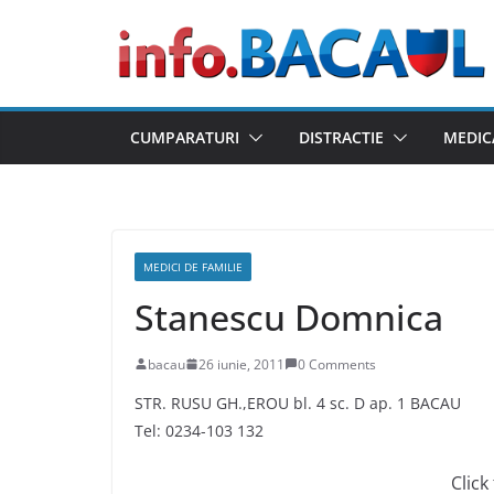
Skip
to
content
CUMPARATURI
DISTRACTIE
MEDIC
MEDICI DE FAMILIE
Stanescu Domnica
bacau
26 iunie, 2011
0 Comments
STR. RUSU GH.,EROU bl. 4 sc. D ap. 1 BACAU
Tel: 0234-103 132
Click