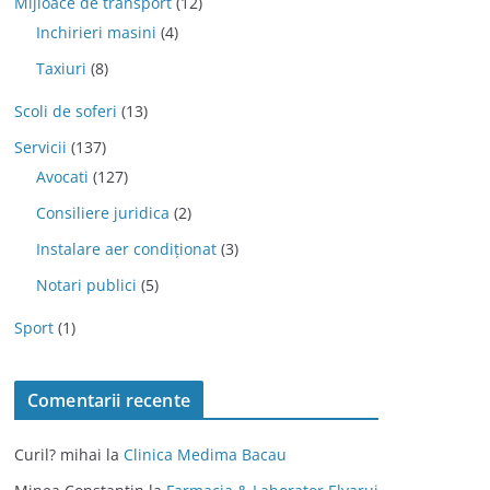
Mijloace de transport
(12)
Inchirieri masini
(4)
Taxiuri
(8)
Scoli de soferi
(13)
Servicii
(137)
Avocati
(127)
Consiliere juridica
(2)
Instalare aer condiționat
(3)
Notari publici
(5)
Sport
(1)
Comentarii recente
Curil? mihai
la
Clinica Medima Bacau