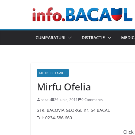
Skip
to
content
CUMPARATURI
DISTRACTIE
MEDIC
MEDICI DE FAMILIE
Mirfu Ofelia
bacau
26 iunie, 2011
0 Comments
STR. BACOVIA GEORGE nr. 54 BACAU
Tel: 0234-586 660
Click