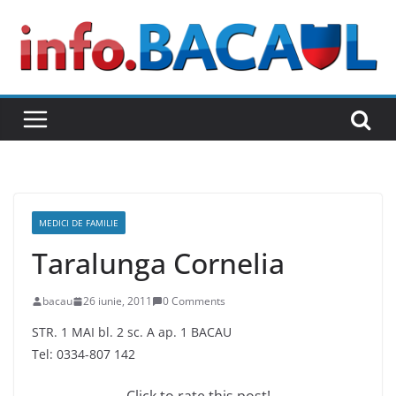
Skip
to
content
MEDICI DE FAMILIE
Taralunga Cornelia
bacau
26 iunie, 2011
0 Comments
STR. 1 MAI bl. 2 sc. A ap. 1 BACAU
Tel: 0334-807 142