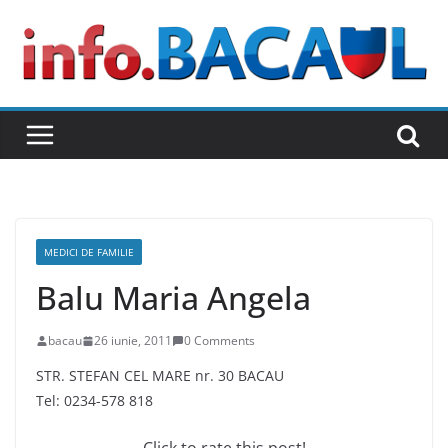
Skip
to
content
MEDICI DE FAMILIE
Balu Maria Angela
bacau
26 iunie, 2011
0 Comments
STR. STEFAN CEL MARE nr. 30 BACAU
Tel: 0234-578 818