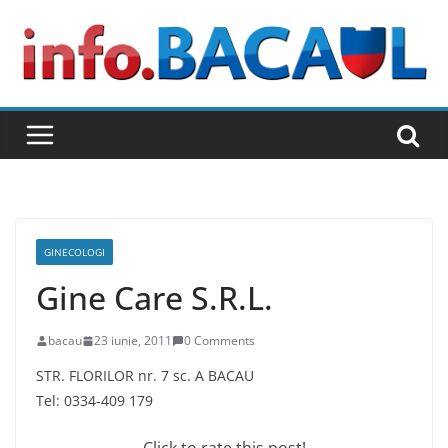
Skip
to
content
GINECOLOGI
Gine Care S.R.L.
bacau
23 iunie, 2011
0 Comments
STR. FLORILOR nr. 7 sc. A BACAU
Tel: 0334-409 179