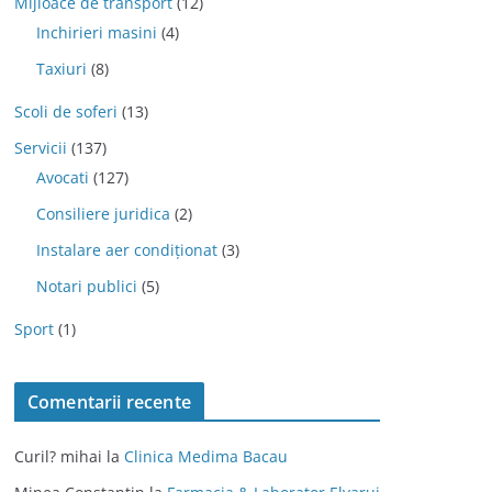
Mijloace de transport
(12)
Inchirieri masini
(4)
Taxiuri
(8)
Scoli de soferi
(13)
Servicii
(137)
Avocati
(127)
Consiliere juridica
(2)
Instalare aer condiționat
(3)
Notari publici
(5)
Sport
(1)
Comentarii recente
Curil? mihai
la
Clinica Medima Bacau