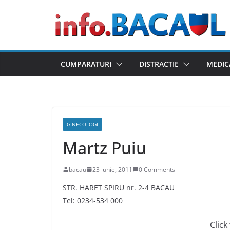
Skip
to
content
CUMPARATURI
DISTRACTIE
MEDIC
GINECOLOGI
Martz Puiu
bacau
23 iunie, 2011
0 Comments
STR. HARET SPIRU nr. 2-4 BACAU
Tel: 0234-534 000
Click