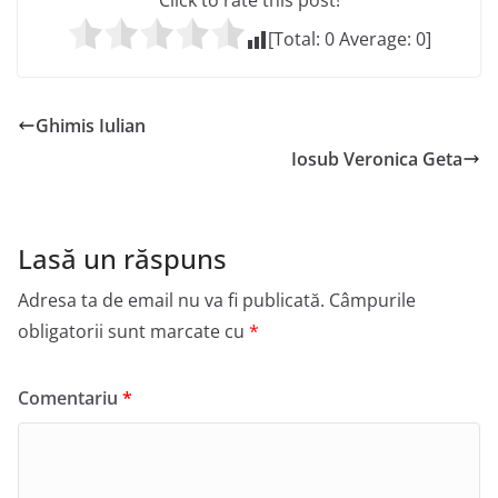
Click to rate this post!
[Total:
0
Average:
0
]
Ghimis Iulian
Iosub Veronica Geta
Lasă un răspuns
Adresa ta de email nu va fi publicată.
Câmpurile
obligatorii sunt marcate cu
*
Comentariu
*