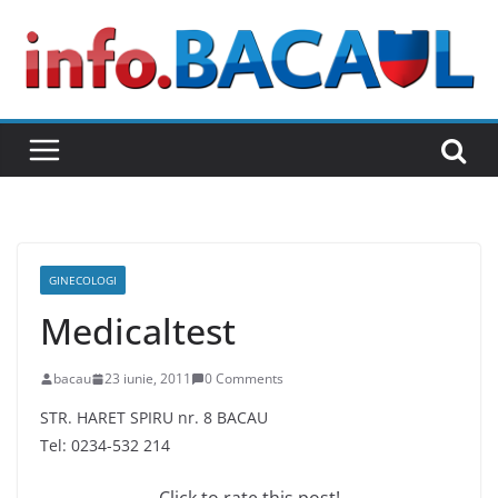
Skip
to
content
GINECOLOGI
Medicaltest
bacau
23 iunie, 2011
0 Comments
STR. HARET SPIRU nr. 8 BACAU
Tel: 0234-532 214