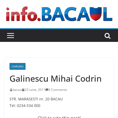
Skip
to
content
CHIRURGI
Galinescu Mihai Codrin
bacau
23 iunie, 2011
0 Comments
STR. MARASESTI nr. 20 BACAU
Tel: 0234-534 000