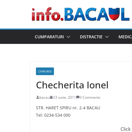
Skip
to
content
CUMPARATURI
DISTRACTIE
MEDIC
CHIRURGI
Checherita Ionel
bacau
23 iunie, 2011
0 Comments
STR. HARET SPIRU nr. 2-4 BACAU
Tel: 0234-534 000
Click