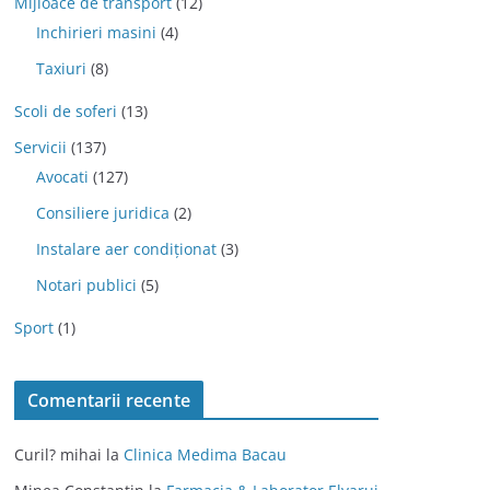
Mijloace de transport
(12)
Inchirieri masini
(4)
Taxiuri
(8)
Scoli de soferi
(13)
Servicii
(137)
Avocati
(127)
Consiliere juridica
(2)
Instalare aer condiționat
(3)
Notari publici
(5)
Sport
(1)
Comentarii recente
Curil? mihai
la
Clinica Medima Bacau