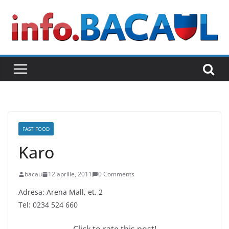
Skip
to
content
FAST FOOD
Karo
bacau
12 aprilie, 2011
0 Comments
Adresa: Arena Mall, et. 2
Tel: 0234 524 660