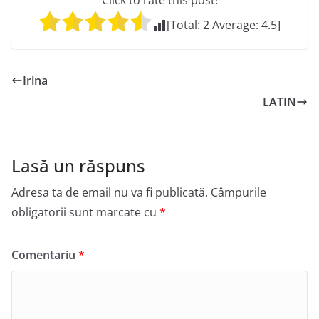
Click to rate this post!
[Total:
2
Average:
4.5
]
Irina
LATIN
Lasă un răspuns
Adresa ta de email nu va fi publicată.
Câmpurile
obligatorii sunt marcate cu
*
Comentariu
*