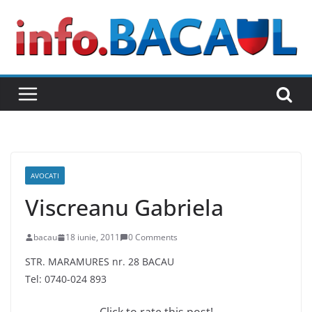
Skip
to
content
AVOCATI
Viscreanu Gabriela
bacau
18 iunie, 2011
0 Comments
STR. MARAMURES nr. 28 BACAU
Tel: 0740-024 893