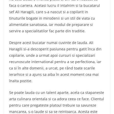
faca o cariera. Acelasi lucru il intalnim si la bucatarul
sef Ali Haragili, care s-a nascut si a copilarit in
tinuturile bogate in mirodenii si un stil de viata cu
alimentatie sanatoasa, iar modul de preparare si
servire a specialitatilor fac parte din traditie.
Despre acest bucatar numai cuvinte de lauda. Ali
Haragili si-a descoperit pasiunea pentru gatit înca din
copilarie, unde a urmat apoi cursuri si specializari
recunoscute international pentru a se perfectiona, iar
ca si în alte domenii, a urcat, pe rând toate scarile
ierarhice si a ajuns sa aiba în acest moment cea mai
înalta pozitie.
Se poate lauda cu un talent aparte, acela ca stapaneste
arta culinara orientala si ca adora ceea ce face. Clientul
pentru care pregateste platoul trebuie sa savureze
mancarea, s-o laude si sa se reintoarca. Acesta este