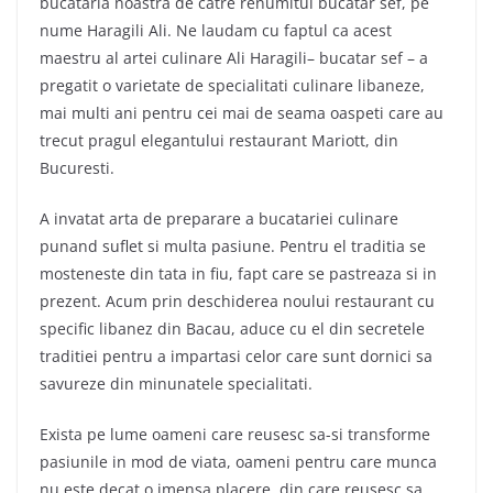
bucataria noastra de catre renumitul bucatar sef, pe
nume Haragili Ali. Ne laudam cu faptul ca acest
maestru al artei culinare Ali Haragili– bucatar sef – a
pregatit o varietate de specialitati culinare libaneze,
mai multi ani pentru cei mai de seama oaspeti care au
trecut pragul elegantului restaurant Mariott, din
Bucuresti.
A invatat arta de preparare a bucatariei culinare
punand suflet si multa pasiune. Pentru el traditia se
mosteneste din tata in fiu, fapt care se pastreaza si in
prezent. Acum prin deschiderea noului restaurant cu
specific libanez din Bacau, aduce cu el din secretele
traditiei pentru a impartasi celor care sunt dornici sa
savureze din minunatele specialitati.
Exista pe lume oameni care reusesc sa-si transforme
pasiunile in mod de viata, oameni pentru care munca
nu este decat o imensa placere, din care reusesc sa