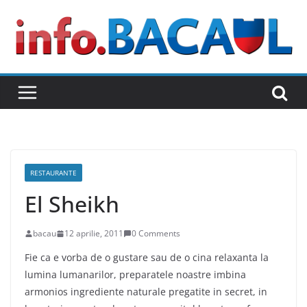
Skip
to
content
RESTAURANTE
El Sheikh
bacau
12 aprilie, 2011
0 Comments
Fie ca e vorba de o gustare sau de o cina relaxanta la
lumina lumanarilor, preparatele noastre imbina
armonios ingrediente naturale pregatite in secret, in