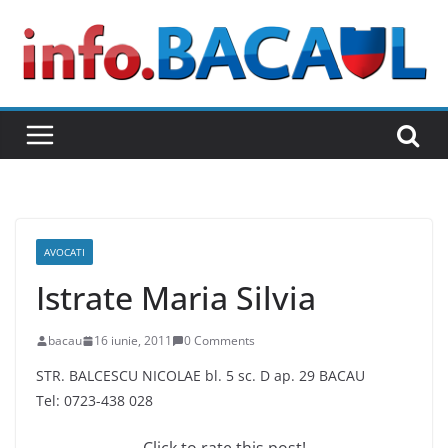
Skip
to
content
AVOCATI
Istrate Maria Silvia
bacau
16 iunie, 2011
0 Comments
STR. BALCESCU NICOLAE bl. 5 sc. D ap. 29 BACAU
Tel: 0723-438 028