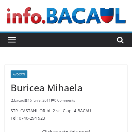
Skip
to
content
AVOCATI
Buricea Mihaela
bacau
16 iunie, 2011
0 Comments
STR. CASTANILOR bl. 2 sc. C ap. 4 BACAU
Tel: 0740-294 923